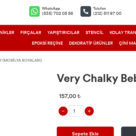
WhatsApp
Telefon
(535) 702 05 56
(212) 511 97 00
NİKLER
FIRÇALAR
YAPIŞTIRICILAR
STENCİL
KOLAY TRAN
EPOKSİ REÇİNE
DEKORATİF ÜRÜNLER
ÇİNİ M
(MOBİLYA BOYALARI)
Very Chalky Be
157,00 ₺
Sepete Ekle