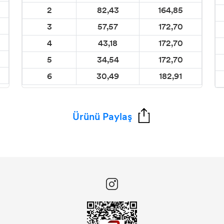
2
82,43
164,85
3
57,57
172,70
4
43,18
172,70
5
34,54
172,70
6
30,49
182,91
Ürünü Paylaş