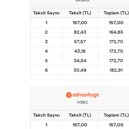
Akbank
CADENCE SPREY KUMAŞ BOYALARI (YOUR
FASHİON)
Taksit Sayısı
Taksit (TL)
Toplam (TL)
1
157,00
157,00
CADENCE METALİK BOYALAR
2
82,43
164,85
CADENCE YALDIZ BOYALAR
3
57,57
172,70
4
43,18
172,70
CADENCE MIKNATIS BOYASI
5
34,54
172,70
CADENCE KARATAHTA BOYALAR
6
30,49
182,91
CADENCE GLOW İN DARK (KARANLIKTA PARLAYAN
BOYA)
HSBC
CADENCE BOYUTLU BONCUK BOYALAR
Taksit Sayısı
Taksit (TL)
Toplam (TL)
CADENCE DERİ BOYASI
1
157,00
157,00