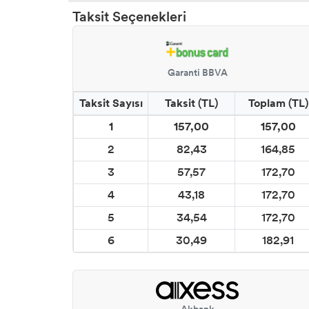
Taksit Seçenekleri
CADENCE ESKİTME BOYALAR
CADENCE HARMONY AKRİLİK BOYA
Garanti BBVA
CADENCE REFLECTIQUE EFFECT BOYA
Taksit Sayısı
Taksit (TL)
Toplam (TL)
1
157,00
157,00
CADENCE STYLE MAT AKRİLİK BOYA
2
82,43
164,85
CADENCE PARMAK YALDIZLAR
3
57,57
172,70
4
43,18
172,70
CADENCE DORA METALİK BOYALAR
5
34,54
172,70
6
30,49
182,91
CADENCE ONE COAT FINISH DUVAR BOYASI
COSMOS DOĞAL MAT SERAMİK EFEKT BOYA