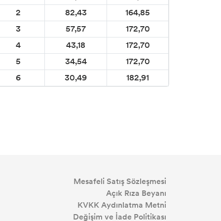
2
82,43
164,85
3
57,57
172,70
4
43,18
172,70
5
34,54
172,70
6
30,49
182,91
Mesafeli Satış Sözleşmesi
Açık Rıza Beyanı
KVKK Aydınlatma Metni
Değişim ve İade Politikası