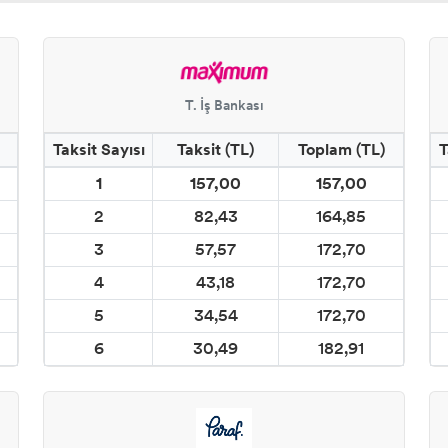
T. İş Bankası
Taksit Sayısı
Taksit (TL)
Toplam (TL)
T
1
157,00
157,00
2
82,43
164,85
3
57,57
172,70
4
43,18
172,70
5
34,54
172,70
6
30,49
182,91