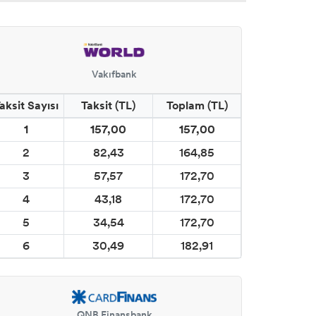
Vakıfbank
aksit Sayısı
Taksit (TL)
Toplam (TL)
1
157,00
157,00
2
82,43
164,85
3
57,57
172,70
4
43,18
172,70
5
34,54
172,70
6
30,49
182,91
QNB Finansbank