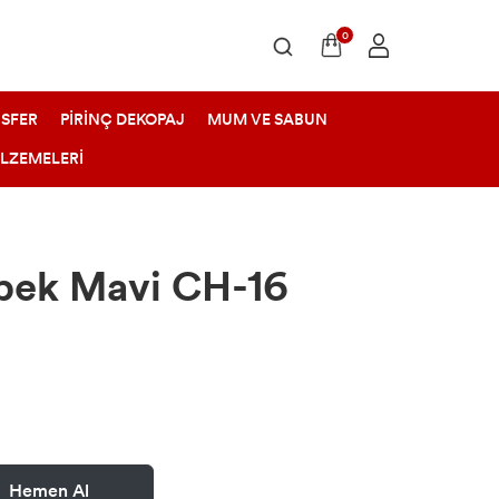
0
SFER
PİRİNÇ DEKOPAJ
MUM VE SABUN
ALZEMELERİ
bek Mavi CH-16
Hemen Al