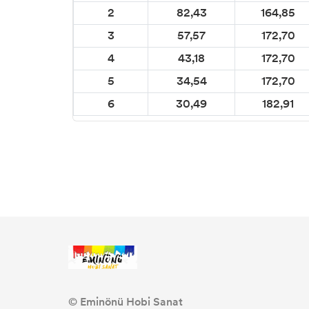
CADENCE KOOKY BOYA
2
82,43
164,85
3
57,57
172,70
WINDY METALİK BOYALAR
4
43,18
172,70
WINDY PREMİUM AKRİLİK BOYALAR
5
34,54
172,70
6
30,49
182,91
VİKTORİA TOZ KUMAŞ BOYALARI
DEVİTRA CAM BOYASI
DESEN CAM KONTÜR BOYALARI
CADENCE CAM & PORSELEN BOYALARI
CADENCE FOSFORLU BOYALAR
VARAKLAR
© Eminönü Hobi Sanat