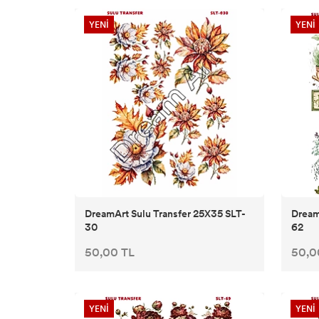
YENİ
YENİ
DreamArt Sulu Transfer 25X35 SLT-
Dream
30
62
50,00 TL
50,0
YENİ
YENİ