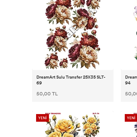
DreamArt Sulu Transfer 25X35 SLT-
Dream
69
94
50,00 TL
50,0
YENİ
YENİ