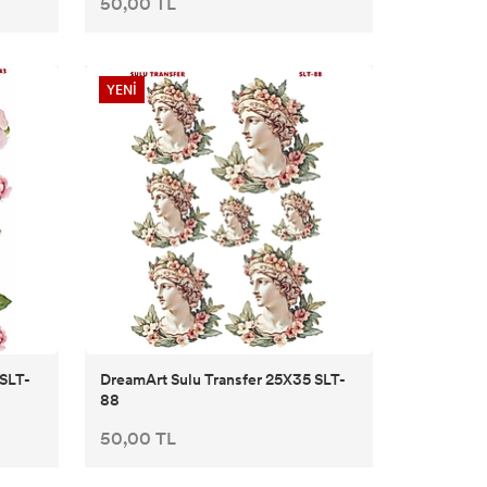
50,00 TL
YENİ
 SLT-
DreamArt Sulu Transfer 25X35 SLT-
88
50,00 TL