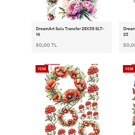
CADENCE ESKİTME BOYALAR
CADENCE HARMONY AKRİLİK BOYA
DreamArt Sulu Transfer 25X35 SLT-
Dream
14
23
CADENCE REFLECTIQUE EFFECT BOYA
50,00 TL
50,0
CADENCE STYLE MAT AKRİLİK BOYA
YENİ
YENİ
CADENCE PARMAK YALDIZLAR
CADENCE DORA METALİK BOYALAR
CADENCE ONE COAT FINISH DUVAR BOYASI
COSMOS DOĞAL MAT SERAMİK EFEKT BOYA