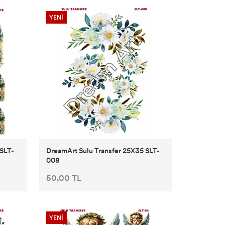
YENİ
 SLT-
DreamArt Sulu Transfer 25X35 SLT-
008
50,00 TL
YENİ