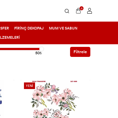
0
SFER
PİRİNÇ DEKOPAJ
MUM VE SABUN
ALZEMELERİ
Filtrele
50₺
YENİ