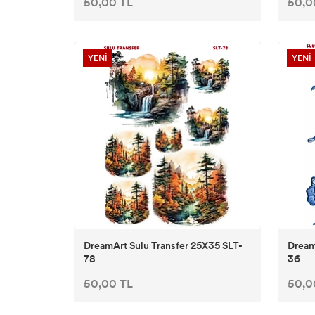
50,00 TL
50,0
ÇATLATMALAR
CADENCE EBRU ve İPEK BOYA MALZEMELERİ
YENİ
YENİ
CADENCE SPREY BOYALAR
DreamArt Sulu Transfer 25X35 SLT-
Dream
78
36
50,00 TL
50,0