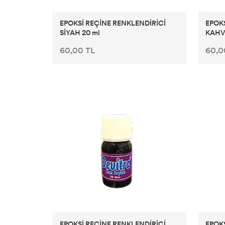
CADENCE SPREY KUMAŞ BOYALARI (YOUR
FASHİON)
EPOKSİ REÇİNE RENKLENDİRİCİ
EPOKS
SİYAH 20 ml
KAHV
CADENCE METALİK BOYALAR
60,00 TL
60,0
CADENCE YALDIZ BOYALAR
CADENCE MIKNATIS BOYASI
CADENCE KARATAHTA BOYALAR
CADENCE GLOW İN DARK (KARANLIKTA PARLAYAN
BOYA)
CADENCE BOYUTLU BONCUK BOYALAR
CADENCE DERİ BOYASI
EPOKSİ REÇİNE RENKLENDİRİCİ
EPOKS