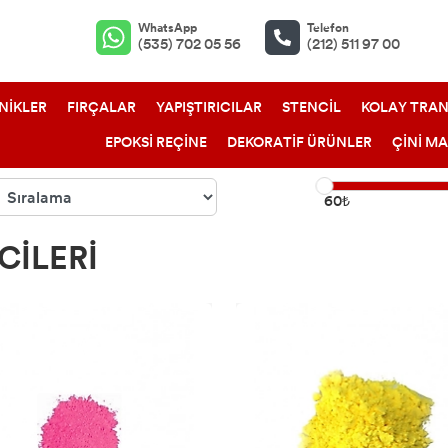
WhatsApp
Telefon
(535) 702 05 56
(212) 511 97 00
NİKLER
FIRÇALAR
YAPIŞTIRICILAR
STENCİL
KOLAY TRAN
EPOKSİ REÇİNE
DEKORATİF ÜRÜNLER
ÇİNİ M
60₺
CİLERİ