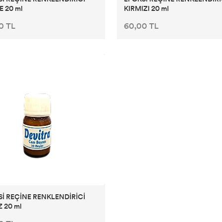
 20 ml
KIRMIZI 20 ml
0 TL
60,00 TL
İ REÇİNE RENKLENDİRİCİ
 20 ml