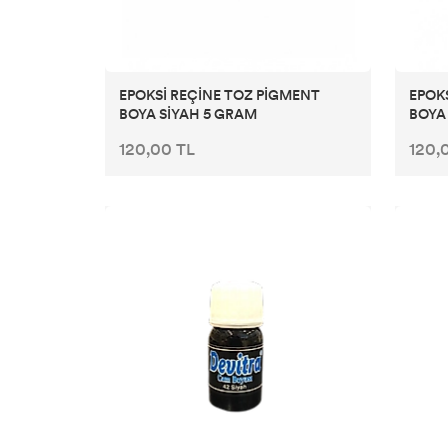
CADENCE ESKİTME BOYALAR
CADENCE HARMONY AKRİLİK BOYA
EPOKSİ REÇİNE TOZ PİGMENT
EPOK
BOYA SİYAH 5 GRAM
BOYA
CADENCE REFLECTIQUE EFFECT BOYA
120,00 TL
120,
CADENCE STYLE MAT AKRİLİK BOYA
CADENCE PARMAK YALDIZLAR
CADENCE DORA METALİK BOYALAR
CADENCE ONE COAT FINISH DUVAR BOYASI
COSMOS DOĞAL MAT SERAMİK EFEKT BOYA