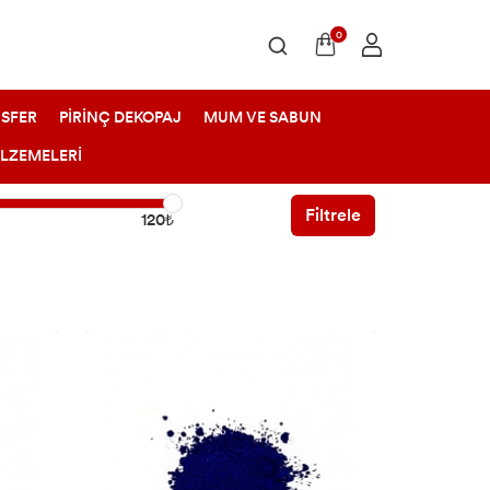
0
SFER
PİRİNÇ DEKOPAJ
MUM VE SABUN
ALZEMELERİ
Filtrele
120₺