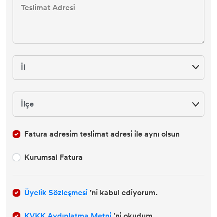
CADENCE KUMAŞ BOYALARI
DESEN KUMAŞ BOYALARI
DESEN KUMAŞ KONTÜR
CADENCE ESKİTME BOYALAR
CADENCE HARMONY AKRİLİK BOYA
Fatura adresim teslimat adresi ile aynı olsun
CADENCE REFLECTIQUE EFFECT BOYA
Kurumsal Fatura
CADENCE STYLE MAT AKRİLİK BOYA
CADENCE PARMAK YALDIZLAR
Üyelik Sözleşmesi
’ni kabul ediyorum.
KVKK Aydınlatma Metni
’ni okudum.
CADENCE DORA METALİK BOYALAR