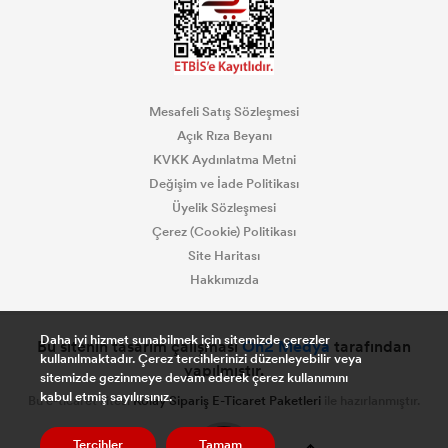
CADENCE GLOW İN DARK (KARANLIKTA
PARLAYAN BOYA)
CADENCE BOYUTLU BONCUK BOYALAR
Mesafeli Satış Sözleşmesi
Açık Rıza Beyanı
CADENCE DERİ BOYASI
KVKK Aydınlatma Metni
Değişim ve İade Politikası
CADENCE KOOKY BOYA
Üyelik Sözleşmesi
Çerez (Cookie) Politikası
WINDY METALİK BOYALAR
Site Haritası
Hakkımızda
WINDY PREMİUM AKRİLİK BOYALAR
Daha iyi hizmet sunabilmek için sitemizde çerezler
Bu sitenin tasarım çalışması
On2 Medya
tarafından
VİKTORİA TOZ KUMAŞ BOYALARI
kullanılmaktadır. Çerez tercihlerinizi düzenleyebilir veya
yapılmıştır.
sitemizde gezinmeye devam ederek çerez kullanımını
kabul etmiş sayılırsınız.
Bu e-ticaret sitesi
Kolay Sipariş E-Ticaret Paketleri
ile hazırlanmıştır.
DEVİTRA CAM BOYASI
0
Tercihler
Tamam