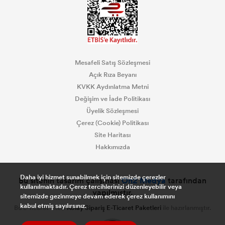
CADENCE KUMAŞ BOYALARI
DESEN KUMAŞ BOYALARI
Mesafeli Satış Sözleşmesi
DESEN KUMAŞ KONTÜR
Açık Rıza Beyanı
KVKK Aydınlatma Metni
CADENCE ESKİTME BOYALAR
Değişim ve İade Politikası
Üyelik Sözleşmesi
CADENCE HARMONY AKRİLİK BOYA
Çerez (Cookie) Politikası
Site Haritası
CADENCE REFLECTIQUE EFFECT BOYA
Hakkımızda
CADENCE STYLE MAT AKRİLİK BOYA
Daha iyi hizmet sunabilmek için sitemizde çerezler
Bu sitenin tasarım çalışması
On2 Medya
tarafından
kullanılmaktadır. Çerez tercihlerinizi düzenleyebilir veya
yapılmıştır.
sitemizde gezinmeye devam ederek çerez kullanımını
CADENCE PARMAK YALDIZLAR
kabul etmiş sayılırsınız.
Bu e-ticaret sitesi
Kolay Sipariş E-Ticaret Paketleri
ile hazırlanmıştır.
CADENCE DORA METALİK BOYALAR