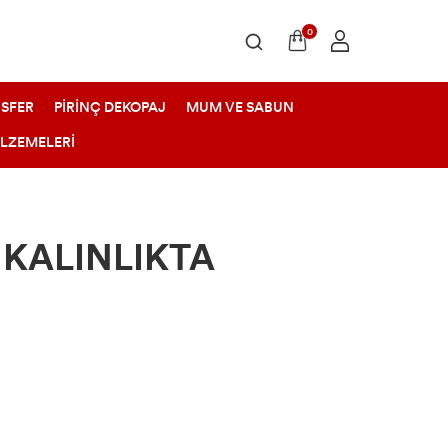
0
SFER
PİRİNÇ DEKOPAJ
MUM VE SABUN
ALZEMELERİ
 KALINLIKTA