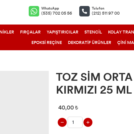
WhatsApp
Telefon
(535) 702 05 56
(212) 511 97 00
NİKLER
FIRÇALAR
YAPIŞTIRICILAR
STENCİL
KOLAY TRAN
EPOKSİ REÇİNE
DEKORATİF ÜRÜNLER
ÇİNİ M
TOZ SİM ORTA
KIRMIZI 25 ML
40,00 ₺