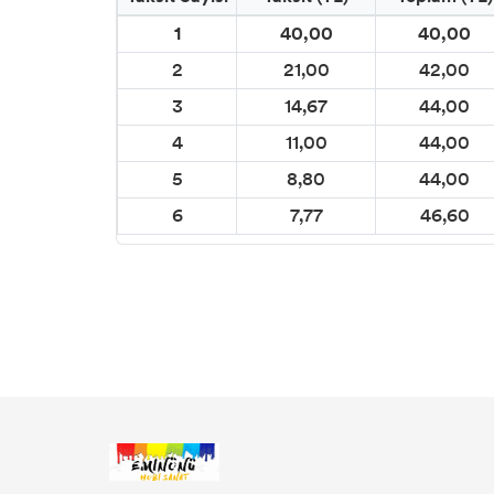
CADENCE KOOKY BOYA
1
40,00
40,00
WINDY METALİK BOYALAR
2
21,00
42,00
3
14,67
44,00
WINDY PREMİUM AKRİLİK BOYALAR
4
11,00
44,00
5
8,80
44,00
VİKTORİA TOZ KUMAŞ BOYALARI
6
7,77
46,60
DEVİTRA CAM BOYASI
DESEN CAM KONTÜR BOYALARI
CADENCE CAM & PORSELEN BOYALARI
CADENCE FOSFORLU BOYALAR
VARAKLAR