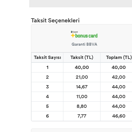
CADENCE ESKİTME BOYALAR
Taksit Seçenekleri
CADENCE HARMONY AKRİLİK BOYA
CADENCE REFLECTIQUE EFFECT BOYA
Garanti BBVA
Taksit Sayısı
Taksit (TL)
Toplam (TL)
CADENCE STYLE MAT AKRİLİK BOYA
1
40,00
40,00
CADENCE PARMAK YALDIZLAR
2
21,00
42,00
3
14,67
44,00
CADENCE DORA METALİK BOYALAR
4
11,00
44,00
CADENCE ONE COAT FINISH DUVAR BOYASI
5
8,80
44,00
6
7,77
46,60
COSMOS DOĞAL MAT SERAMİK EFEKT BOYA