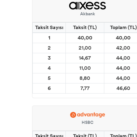
CADENCE SPREY KUMAŞ BOYALARI (YOUR
FASHİON)
Akbank
CADENCE METALİK BOYALAR
Taksit Sayısı
Taksit (TL)
Toplam (TL)
1
40,00
40,00
CADENCE YALDIZ BOYALAR
2
21,00
42,00
CADENCE MIKNATIS BOYASI
3
14,67
44,00
4
11,00
44,00
CADENCE KARATAHTA BOYALAR
5
8,80
44,00
CADENCE GLOW İN DARK (KARANLIKTA PARLAYAN
6
7,77
46,60
BOYA)
CADENCE BOYUTLU BONCUK BOYALAR
HSBC
CADENCE DERİ BOYASI
Taksit Sayısı
Taksit (TL)
Toplam (TL)