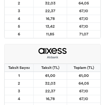
PARLAYAN BOYA)
2
32,03
64,05
3
22,37
67,10
CADENCE BOYUTLU BONCUK BOYALAR
4
16,78
67,10
CADENCE DERİ BOYASI
5
13,42
67,10
6
11,85
71,07
CADENCE KOOKY BOYA
WINDY METALİK BOYALAR
Akbank
WINDY PREMİUM AKRİLİK BOYALAR
Taksit Sayısı
Taksit (TL)
Toplam (TL)
VİKTORİA TOZ KUMAŞ BOYALARI
1
61,00
61,00
2
32,03
64,05
DEVİTRA CAM BOYASI
3
22,37
67,10
DESEN CAM KONTÜR BOYALARI
4
16,78
67,10