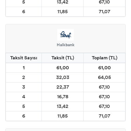
5
13,42
67,10
CADENCE CAM & PORSELEN BOYALARI
6
11,85
71,07
CADENCE FOSFORLU BOYALAR
VARAKLAR
Halkbank
ÇATLATMALAR
Taksit Sayısı
Taksit (TL)
Toplam (TL)
CADENCE EBRU ve İPEK BOYA
1
61,00
61,00
MALZEMELERİ
2
32,03
64,05
CADENCE SPREY BOYALAR
3
22,37
67,10
4
16,78
67,10
5
13,42
67,10
6
11,85
71,07