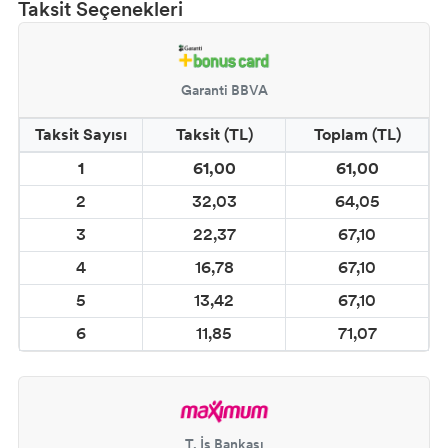
Taksit Seçenekleri
DESEN KUMAŞ BOYALARI
DESEN KUMAŞ KONTÜR
Garanti BBVA
Taksit Sayısı
Taksit (TL)
Toplam (TL)
CADENCE ESKİTME BOYALAR
1
61,00
61,00
CADENCE HARMONY AKRİLİK BOYA
2
32,03
64,05
3
22,37
67,10
CADENCE REFLECTIQUE EFFECT BOYA
4
16,78
67,10
CADENCE STYLE MAT AKRİLİK BOYA
5
13,42
67,10
6
11,85
71,07
CADENCE PARMAK YALDIZLAR
CADENCE DORA METALİK BOYALAR
CADENCE ONE COAT FINISH DUVAR
T. İş Bankası