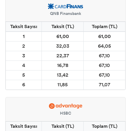
QNB Finansbank
Taksit Sayısı
Taksit (TL)
Toplam (TL)
1
61,00
61,00
2
32,03
64,05
3
22,37
67,10
4
16,78
67,10
5
13,42
67,10
6
11,85
71,07
HSBC
Taksit Sayısı
Taksit (TL)
Toplam (TL)