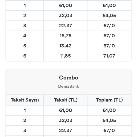
1
61,00
61,00
2
32,03
64,05
3
22,37
67,10
4
16,78
67,10
5
13,42
67,10
6
11,85
71,07
Combo
DenizBank
Taksit Sayısı
Taksit (TL)
Toplam (TL)
1
61,00
61,00
2
32,03
64,05
3
22,37
67,10