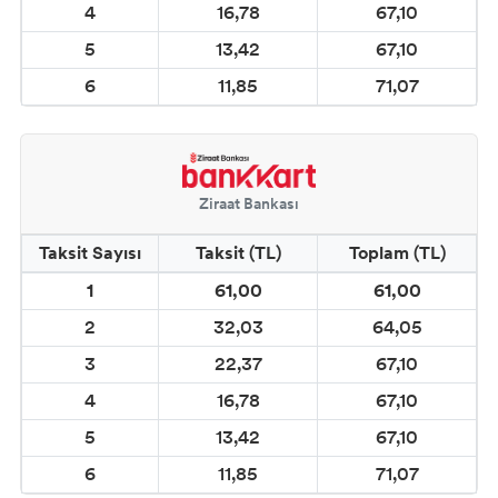
4
16,78
67,10
5
13,42
67,10
6
11,85
71,07
Ziraat Bankası
Taksit Sayısı
Taksit (TL)
Toplam (TL)
1
61,00
61,00
2
32,03
64,05
3
22,37
67,10
4
16,78
67,10
5
13,42
67,10
6
11,85
71,07