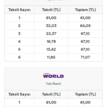
BOYASI
Taksit Sayısı
Taksit (TL)
Toplam (TL)
COSMOS DOĞAL MAT SERAMİK EFEKT
1
61,00
61,00
BOYA
2
32,03
64,05
3
22,37
67,10
CADENCE SPREY KUMAŞ BOYALARI
(YOUR FASHİON)
4
16,78
67,10
5
13,42
67,10
CADENCE METALİK BOYALAR
6
11,85
71,07
CADENCE YALDIZ BOYALAR
CADENCE MIKNATIS BOYASI
Vakıfbank
CADENCE KARATAHTA BOYALAR
Taksit Sayısı
Taksit (TL)
Toplam (TL)
CADENCE GLOW İN DARK (KARANLIKTA
1
61,00
61,00