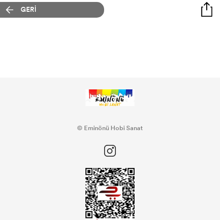
GERİ
DESEN KUMAŞ BOYALARI
DESEN KUMAŞ KONTÜR
CADENCE ESKİTME BOYALAR
CADENCE HARMONY AKRİLİK BOYA
CADENCE REFLECTIQUE EFFECT BOYA
© Eminönü Hobi Sanat
CADENCE STYLE MAT AKRİLİK BOYA
CADENCE PARMAK YALDIZLAR
CADENCE DORA METALİK BOYALAR
CADENCE ONE COAT FINISH DUVAR