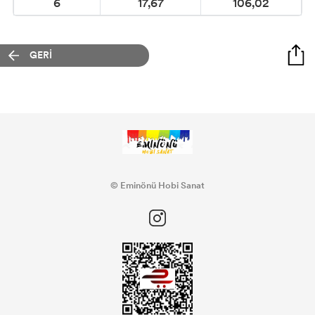
6
17,67
106,02
GERİ
© Eminönü Hobi Sanat