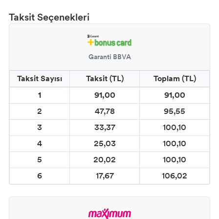
Taksit Seçenekleri
DESEN KUMAŞ BOYALARI
DESEN KUMAŞ KONTÜR
Garanti BBVA
CADENCE ESKİTME BOYALAR
Taksit Sayısı
Taksit (TL)
Toplam (TL)
CADENCE HARMONY AKRİLİK BOYA
1
91,00
91,00
2
47,78
95,55
CADENCE REFLECTIQUE EFFECT BOYA
3
33,37
100,10
CADENCE STYLE MAT AKRİLİK BOYA
4
25,03
100,10
5
20,02
100,10
CADENCE PARMAK YALDIZLAR
6
17,67
106,02
CADENCE DORA METALİK BOYALAR
CADENCE ONE COAT FINISH DUVAR