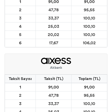
PARLAYAN BOYA)
1
91,00
91,00
2
47,78
95,55
CADENCE BOYUTLU BONCUK BOYALAR
3
33,37
100,10
CADENCE DERİ BOYASI
4
25,03
100,10
5
20,02
100,10
CADENCE KOOKY BOYA
6
17,67
106,02
WINDY METALİK BOYALAR
WINDY PREMİUM AKRİLİK BOYALAR
Akbank
VİKTORİA TOZ KUMAŞ BOYALARI
Taksit Sayısı
Taksit (TL)
Toplam (TL)
1
91,00
91,00
DEVİTRA CAM BOYASI
2
47,78
95,55
DESEN CAM KONTÜR BOYALARI
3
33,37
100,10
4
25,03
100,10