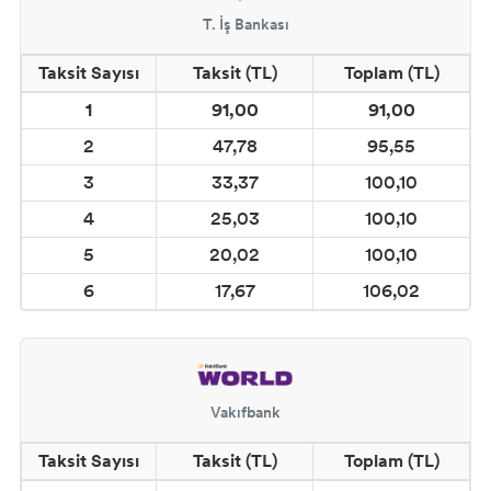
BOYASI
T. İş Bankası
Taksit Sayısı
Taksit (TL)
Toplam (TL)
COSMOS DOĞAL MAT SERAMİK EFEKT
BOYA
1
91,00
91,00
2
47,78
95,55
CADENCE SPREY KUMAŞ BOYALARI
3
33,37
100,10
(YOUR FASHİON)
4
25,03
100,10
CADENCE METALİK BOYALAR
5
20,02
100,10
6
17,67
106,02
CADENCE YALDIZ BOYALAR
CADENCE MIKNATIS BOYASI
CADENCE KARATAHTA BOYALAR
Vakıfbank
Taksit Sayısı
Taksit (TL)
Toplam (TL)
CADENCE GLOW İN DARK (KARANLIKTA