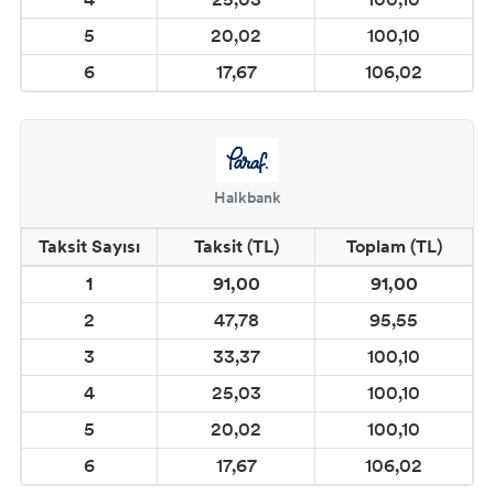
CADENCE CAM & PORSELEN BOYALARI
5
20,02
100,10
CADENCE FOSFORLU BOYALAR
6
17,67
106,02
VARAKLAR
ÇATLATMALAR
Halkbank
CADENCE EBRU ve İPEK BOYA
Taksit Sayısı
Taksit (TL)
Toplam (TL)
MALZEMELERİ
1
91,00
91,00
2
47,78
95,55
CADENCE SPREY BOYALAR
3
33,37
100,10
4
25,03
100,10
5
20,02
100,10
6
17,67
106,02