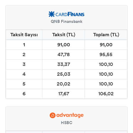
QNB Finansbank
Taksit Sayısı
Taksit (TL)
Toplam (TL)
1
91,00
91,00
2
47,78
95,55
3
33,37
100,10
4
25,03
100,10
5
20,02
100,10
6
17,67
106,02
HSBC