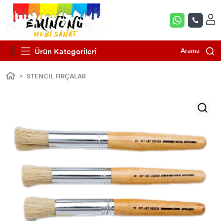
CADENCE HYBRİD MULTİSURFACE
CADENCE TAŞ VERNİK
DESEN ÇİNİ FIRÇALARI
SÜT MİKSİYON (VARAK TUTKALI)
HOME DECOR MİDİ STENCİL 25*25 CM
KUŞLARIN ŞARKISI KOLAY TRANSFER
DAİRESEL YAPRAKLAR PİRİNÇ
MUM MALZEMELERİ
EPOKSİ REÇİNE
GLİTTER TOZ SİM ÇEŞİTLERİ
AKRİLİK BOYALAR
25X35
KOLEKSİYONU 30X42
Ürün Kategorileri
Arama
ULTİMATE GLAZE (KALIN SIR) VERNİK
ÇİNİ FIRÇALARI
DEKOPAJ PLUS
MODERN ETNİK STENCİL
MUM YAPIM SETLERİ
EPOKSİ RENKLENDİRİCİLERİ
HOBİ YARDIMCI ÜRÜNLERİ
CHAMELEON METALİK BOYA 30 ML
DAİRESEL YAPRAKLAR KOLAY TRANSFER
PİRİNÇ DEKOPAJ KAĞITLARI 30*42
STENCIL FIRÇALAR
25X35
SU BAZLI PARLAK VERNİK
ZEMİN FIRÇALAR
GLASS BOND
AS STENCIL (A4) 21*29 cm
SİLİKON MUM VE SABUN KALIPLARI
SİLİKON KALIP
TUVALLER
CADENCE BOYA SETLERİ
DESENLİ VARAK PİRİNÇ DEKOPAJ
GÜLSÜN ÜLKÜ SERİSİ
SU BAZLI SATİN (YARIMAT) VERNİK
RULO SÜNGER VE KADİFE FIRÇALAR
MAGİC FİX (ÇOK AMAÇLI TUTKAL)
HOME DECOR (DUVAR) STENCIL 45*45
SABUN MALZEMELERİ
EPOKSİ AKSESUARLARI
YILBAŞI ÜRÜNLERİ
CADENCE PREMİUM AKRİLİK BOYALAR
CM
CADENCE DENİZ KOLEKSİYONU PİRİNÇ
HOME DEKOR TRANSFER 25*35
30*42
SU BAZLI MAT VERNİK
STENCIL FIRÇALAR
TRANSFER & DEKUPAJ TUTKALI
YILBAŞI TEMALI METAL MUM KUTUSU
MİNYATÜR OBJELER
CADENCE HANDY LAKE BOYA
GCSM GRUNGE STENCIL MINI 25*25
(YENİ)
SULU TRANSFER 25X35
DÜNYA'NIN MAVİ TONLARI PİRİNÇ KAĞIT
CADENCE RENKLİ VERNİK
SET FIRÇALAR
FOİL BOND (BOYUTLU VARAK TUTKALI)
SİLİKON SAKSI KALIPLARI VE TAŞ TOZU
AHŞAP OBJELER
KOLEKSİYONU
CADENCE RÖLYEF PASTALAR
GCS GRUNGE STENCIL 45*45 CM
TELA TRANSFER KAĞITLARI 32*45
SPREY VERNİK
KONTÜR FIRÇALAR
PETAL PORSELEN
ESNEK APLİK VE ÇITA MODELLERİ
SULUBOYA ÇİÇEK PİRİNÇ KAĞIT
CADENCE VERY CHALKY HOME DECOR
KOLEKSİYONU
BOYALAR (MOBİLYA BOYALARI)
İSTANBUL SERİSİ STENCIL 21*29 CM
SU BAZLI MAT KADİFE VERNİK
ESKİTME WAX FIRÇALAR
KUMAŞ DEKUPAJ TUTKALI