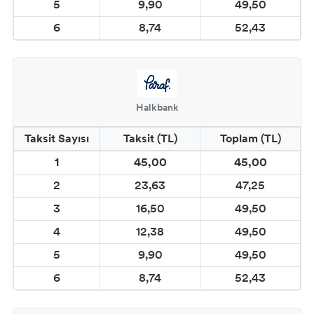
5
9,90
49,50
CADENCE CAM & PORSELEN BOYALARI
6
8,74
52,43
CADENCE FOSFORLU BOYALAR
VARAKLAR
Halkbank
ÇATLATMALAR
Taksit Sayısı
Taksit (TL)
Toplam (TL)
CADENCE EBRU ve İPEK BOYA
1
45,00
45,00
MALZEMELERİ
2
23,63
47,25
CADENCE SPREY BOYALAR
3
16,50
49,50
4
12,38
49,50
5
9,90
49,50
6
8,74
52,43