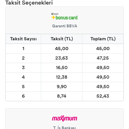
Taksit Seçenekleri
DESEN KUMAŞ BOYALARI
DESEN KUMAŞ KONTÜR
Garanti BBVA
Taksit Sayısı
Taksit (TL)
Toplam (TL)
CADENCE ESKİTME BOYALAR
1
45,00
45,00
CADENCE HARMONY AKRİLİK BOYA
2
23,63
47,25
3
16,50
49,50
CADENCE REFLECTIQUE EFFECT BOYA
4
12,38
49,50
CADENCE STYLE MAT AKRİLİK BOYA
5
9,90
49,50
6
8,74
52,43
CADENCE PARMAK YALDIZLAR
CADENCE DORA METALİK BOYALAR
CADENCE ONE COAT FINISH DUVAR
T. İş Bankası